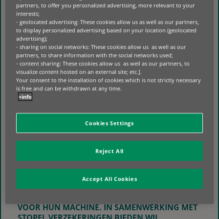
partners, to offer you personalized advertising, more relevant to your
SPECIAAL ONTWIKKELDE
interests;
VERZEKERINGSOPLOSSING VAN STOPEL
- geolocated advertising: These cookies allow us as well as our partners,
VERZEKERINGEN. DEZE
to display personalized advertising based on your location (geolocated
VERZEKERINGSOPLOSSING IS ONTWIKKELD
advertising);
- sharing on social networks: These cookies allow us as well as our
VANUIT DE DAGELIJKSE PRAKTIJK VAN
partners, to share information with the social networks used;
MACHINEGEBRUIK EN KENT UNIEKE
- content sharing: These cookies allow us as well as our partners, to
VOORWAARDEN WAARONDER:
visualize content hosted on an external site; etc.].
Your consent to the installation of cookies which is not strictly necessary
5 JAAR NIEUWWAARDEREGELING BIJ TOTAAL VERLIES (TOT
is free and can be withdrawn at any time.
€500.000)
+info
7 JAAR DEKKING VOOR EIGEN GEBREK
3 JAAR GEEN AFTREK ‘NIEUW VOOR OUD’ (ZONDER
DRAAIURENBEPERKING)
Cookies Settings
MET DEZE SAMENWERKING VERSTERKEN BEIDE
PARTIJEN HUN DIENSTVERLENING EN BIEDEN
ZIJ ONDERNEMERS EEN PRAKTISCHE EN
Reject All
ONDERSCHEIDENDE OPLOSSING.
“VIA BNP PARIBAS LEASING SOLUTIONS
Accept All Cookies
KUNNEN KLANTEN REKENEN OP EEN
AANTREKKELIJKE EN PASSENDE FINANCIERING
VOOR HUN MACHINE. IN SAMENWERKING MET
STOPEL VERZEKERINGEN BIEDEN WIJ