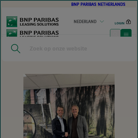
BNP PARIBAS NETHERLANDS
GO
TO
MAIN
CONTENT
NEDERLAND
LOGIN
HOME
|
NIEUWE SAMENWERKING: BNP PARIBAS LEASING
SOLUTIONS EN STOPEL VERZEKERINGEN SLAAN DE
HANDEN INEEN