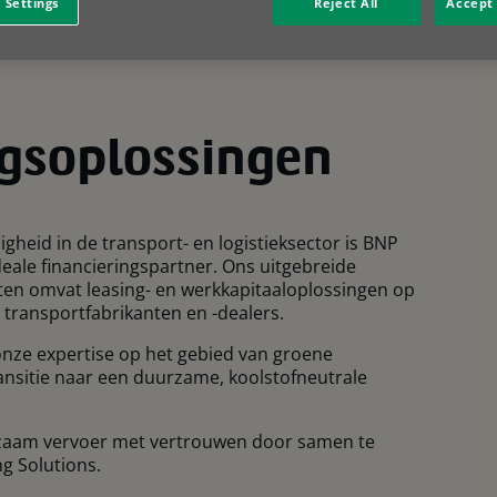
 Settings
Reject All
Accept 
ouw nemen met
ngsoplossingen
heid in de transport- en logistieksector is BNP
deale financieringspartner. Ons uitgebreide
cten omvat leasing- en werkkapitaaloplossingen op
transportfabrikanten en -dealers.
nze expertise op het gebied van groene
ransitie naar een duurzame, koolstofneutrale
aam vervoer met vertrouwen door samen te
g Solutions.