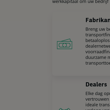
werkkapitaal om uw bedrijf 
Fabrika
Breng uw be
transportfi
betaaloplos
dealernetwe
voorraadfin
duurzame mo
transportto
Dealers
Elke dag op
vertrouwen 
ideale tran