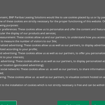
nsent, BNP Paribas Leasing Solutions would like to use cookies placed by us or by par
e of these cookies are strictly necessary for the proper functioning of this website. 
owing purposes:
ur preferences: These cookies allow us to personalize and offer the content and feature
cular the display of our products and services;
measurement: These cookies allow us and our partners, to understand how you access
to measure the number of visitors to our Site;
alized advertising: These cookies allow us as well as our partners, to display adverti
ized according to your profile;
ed advertising: These cookies allow us as well as our partners, to offer you personalize
t to your interests;
 advertising: These cookies allow us as well as our partners, to display personalized a
r location (geolocated advertising);
 social networks: These cookies allow us as well as our partners, to share information 
ed;
aring: These cookies allow us as well as our partners, to visualize content hosted on an
 to the installation of cookies which is not strictly necessary is free and can be withd