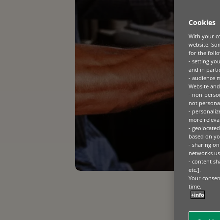
Cookies
With your co
website. Som
for the foll
- setting yo
and in parti
- audience 
Website and 
- non-person
not personal
- personaliz
more relevan
- geolocated
based on you
- sharing on
networks us
- content sh
etc.].
Your consent
time.
+info