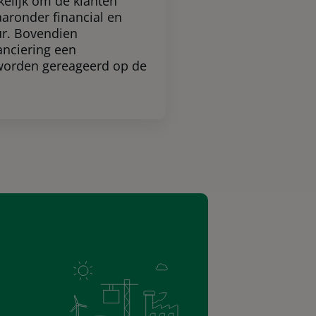
elijk om de klanten
aaronder financial en
ur. Bovendien
nciering een
worden gereageerd op de