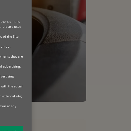
tners on this
Others are used
s of the Site
 on our
sements that are
d advertising,
dvertising
with the social
 external site;
rawn at any