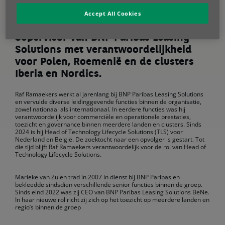
Leasing Solutions in Nederland en
België (BeNe). Hij volgt Marieke van
Accept All Cookies
Zuien op, die benoemd is tot Country
Supervisor van BNP Paribas Leasing
Solutions met verantwoordelijkheid
voor Polen, Roemenië en de clusters
Iberia en Nordics.
Raf Ramaekers werkt al jarenlang bij BNP Paribas Leasing Solutions
en vervulde diverse leidinggevende functies binnen de organisatie,
zowel nationaal als internationaal. In eerdere functies was hij
verantwoordelijk voor commerciële en operationele prestaties,
toezicht en governance binnen meerdere landen en clusters. Sinds
2024 is hij Head of Technology Lifecycle Solutions (TLS) voor
Nederland en België. De zoektocht naar een opvolger is gestart. Tot
die tijd blijft Raf Ramaekers verantwoordelijk voor de rol van Head of
Technology Lifecycle Solutions.
Marieke van Zuien trad in 2007 in dienst bij BNP Paribas en
bekleedde sindsdien verschillende senior functies binnen de groep.
Sinds eind 2022 was zij CEO van BNP Paribas Leasing Solutions BeNe.
In haar nieuwe rol richt zij zich op het toezicht op meerdere landen en
regio’s binnen de groep