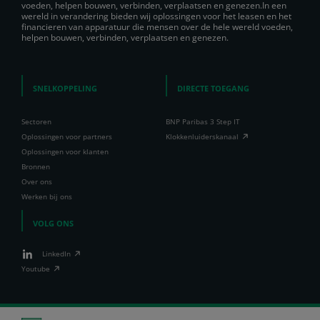
voeden, helpen bouwen, verbinden, verplaatsen en genezen.In een
wereld in verandering bieden wij oplossingen voor het leasen en het
financieren van apparatuur die mensen over de hele wereld voeden,
helpen bouwen, verbinden, verplaatsen en genezen.
SNELKOPPELING
DIRECTE TOEGANG
Sectoren
BNP Paribas 3 Step IT
Oplossingen voor partners
Klokkenluiderskanaal
Oplossingen voor klanten
Bronnen
Over ons
Werken bij ons
VOLG ONS
LinkedIn
Youtube