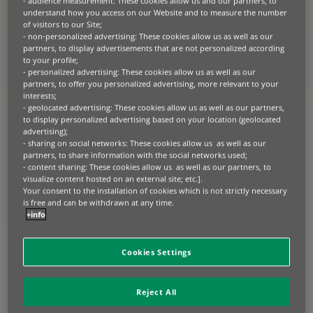
- audience measurement: These cookies allow us and our partners, to
understand how you access on our Website and to measure the number
of visitors to our Site;
- non-personalized advertising: These cookies allow us as well as our
partners, to display advertisements that are not personalized according
to your profile;
- personalized advertising: These cookies allow us as well as our
partners, to offer you personalized advertising, more relevant to your
interests;
- geolocated advertising: These cookies allow us as well as our partners,
to display personalized advertising based on your location (geolocated
advertising);
- sharing on social networks: These cookies allow us as well as our
partners, to share information with the social networks used;
- content sharing: These cookies allow us as well as our partners, to
visualize content hosted on an external site; etc.].
Your consent to the installation of cookies which is not strictly necessary
is free and can be withdrawn at any time.
+info
Cookies Settings
Raf Ramaekers is benoemd tot Chief
Reject All
Executive Officer (CEO) van BNP Paribas