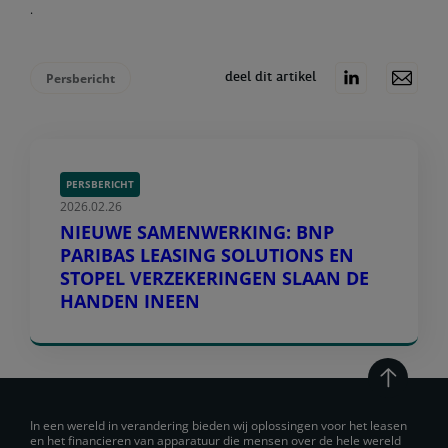
.
Persbericht
deel dit artikel
PERSBERICHT
2026.02.26
NIEUWE SAMENWERKING: BNP
PARIBAS LEASING SOLUTIONS EN
STOPEL VERZEKERINGEN SLAAN DE
HANDEN INEEN
In een wereld in verandering bieden wij oplossingen voor het leasen
en het financieren van apparatuur die mensen over de hele wereld